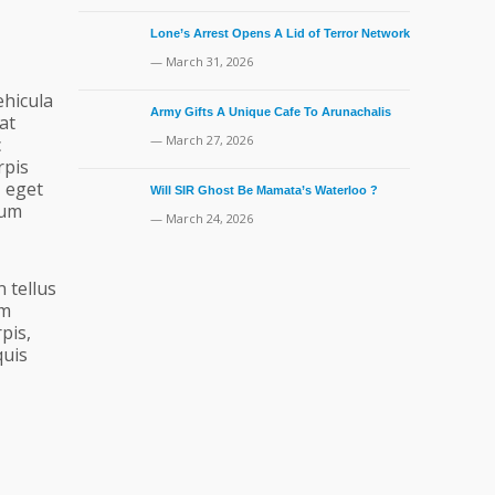
Lone’s Arrest Opens A Lid of Terror Network
— March 31, 2026
ehicula
Army Gifts A Unique Cafe To Arunachalis
at
— March 27, 2026
c
rpis
, eget
Will SIR Ghost Be Mamata’s Waterloo ?
lum
— March 24, 2026
 tellus
um
pis,
quis