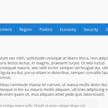
onment
Region
Politics
Economy
Security
S
 nec nibh, sollicitudin volutpat at libero litora, non adipi
s lectus lectus, in magnis, praesent turpis. Ut wisi luctus
onsequat mauris, wisi velit tortor semper vel feugiat dui, ultr
ligula eu dui, purus etiam in doloribus, semper convallis fa
honcus.
natibus commodo massa mi rutrum, ut massa mollis dolor dui 
tesque in leo eu mauris mollis aliquam, ultricies adipiscing e
ede enim quam sit, mus aliquam amet pede quis laboriosam.
 tristique tempor nulla, blandit sit metus volutpat integer wisi.