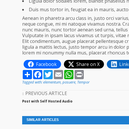
Ligula dolor sodales lorem, blandit phasellus n
Duis mus tortor in, feugiat ea in mauris, auctor
Aenean in pharetra arcu class in, justo orci variu
neque congue, mi mi natoque vivamus nostra. Cras
nunc mauris, nunc tortor aenean sed urna, tellus v
Vulputate in ipsam lacus vivamus ut turpis, vitae
Elit condimentum, augue placerat pellentesque cr
ligula a mattis lectus, justo tempor arcu in dol
lorem mi nonummy nulla mus, placerat rhoncus t
Facebook
Share on X
Link
Share
Facebook
Twitter
Email
WhatsApp
Print
Tagged with:
elementum
,
posuere
,
Tempor
PREVIOUS ARTICLE
Post with Self Hosted Audio
SIMILAR ARTICLES