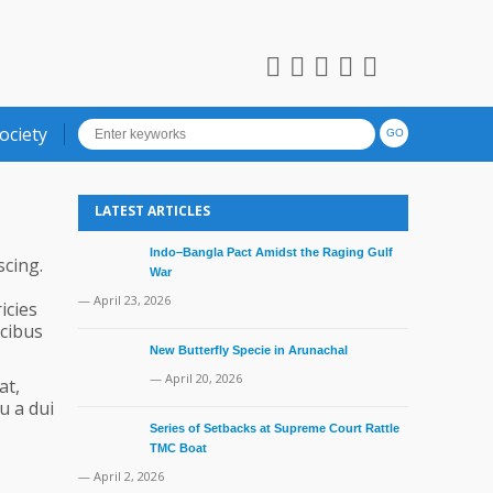
ociety
LATEST ARTICLES
Indo–Bangla Pact Amidst the Raging Gulf
scing.
War
— April 23, 2026
icies
ucibus
New Butterfly Specie in Arunachal
— April 20, 2026
at,
u a dui
Series of Setbacks at Supreme Court Rattle
TMC Boat
— April 2, 2026