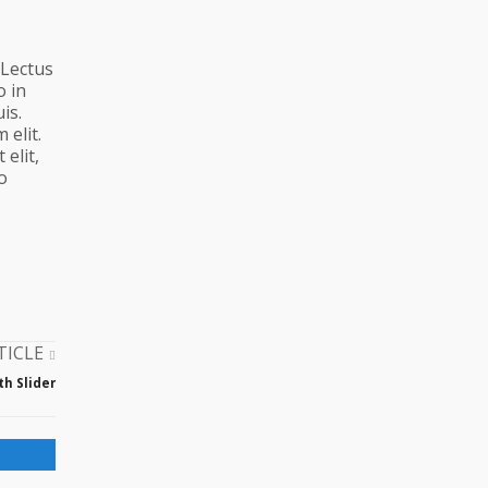
 Lectus
o in
is.
 elit.
elit,
o
TICLE
th Slider