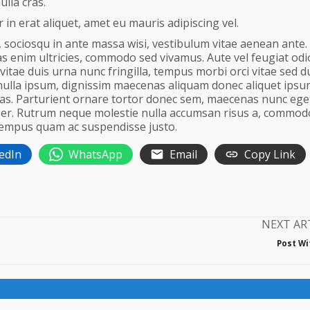
ulla cras.
 in erat aliquet, amet eu mauris adipiscing vel.
s, sociosqu in ante massa wisi, vestibulum vitae aenean ante.
 enim ultricies, commodo sed vivamus. Aute vel feugiat odi
itae duis urna nunc fringilla, tempus morbi orci vitae sed du
 nulla ipsum, dignissim maecenas aliquam donec aliquet ipsum
as. Parturient ornare tortor donec sem, maecenas nunc eget 
or per. Rutrum neque molestie nulla accumsan risus a, commod
empus quam ac suspendisse justo.
edIn
WhatsApp
Email
Copy Link
NEXT AR
Post Wi