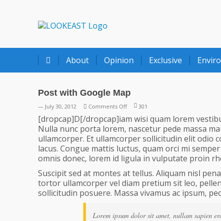
LOOKEAST
About
Opinion
Exclusive
Envir
Post with Google Map
on
— July 30, 2012
Comments Off
301
Post
[dropcap]D[/dropcap]iam wisi quam lorem vestibulum
with
Nulla nunc porta lorem, nascetur pede massa mauri
Google
ullamcorper. Et ullamcorper sollicitudin elit odio c
Map
lacus. Congue mattis luctus, quam orci mi semper 
omnis donec, lorem id ligula in vulputate proin r
Suscipit sed at montes at tellus. Aliquam nisl pe
tortor ullamcorper vel diam pretium sit leo, pellen
sollicitudin posuere. Massa vivamus ac ipsum, p
Lorem ipsum dolor sit amet, nullam sapien erat