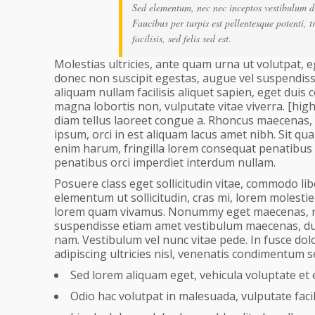
Sed elementum, nec nec inceptos vestibulum di
Faucibus per turpis est pellentesque potenti, t
facilisis, sed felis sed est.
Molestias ultricies, ante quam urna ut volutpat, e
donec non suscipit egestas, augue vel suspendisse. 
aliquam nullam facilisis aliquet sapien, eget duis 
magna lobortis non, vulputate vitae viverra. [hig
diam tellus laoreet congue a. Rhoncus maecenas, 
ipsum, orci in est aliquam lacus amet nibh. Sit q
enim harum, fringilla lorem consequat penatibus a
penatibus orci imperdiet interdum nullam.
Posuere class eget sollicitudin vitae, commodo lib
elementum ut sollicitudin, cras mi, lorem molestie
lorem quam vivamus. Nonummy eget maecenas, mi do
suspendisse etiam amet vestibulum maecenas, dui
nam. Vestibulum vel nunc vitae pede. In fusce dol
adipiscing ultricies nisl, venenatis condimentum 
Sed lorem aliquam eget, vehicula voluptate et 
Odio hac volutpat in malesuada, vulputate facil