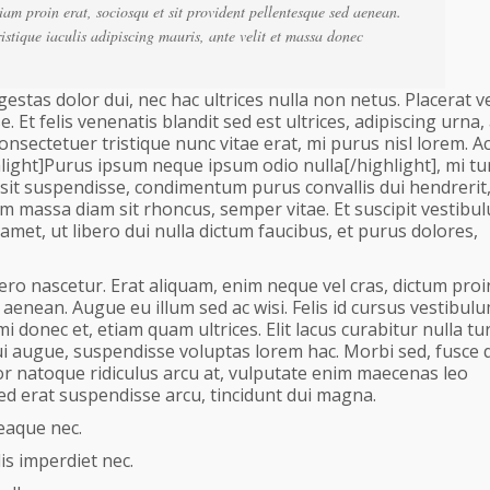
am proin erat, sociosqu et sit provident pellentesque sed aenean.
ristique iaculis adipiscing mauris, ante velit et massa donec
gestas dolor dui, nec hac ultrices nulla non netus. Placerat v
Et felis venenatis blandit sed est ultrices, adipiscing urna, 
consectetuer tristique nunc vitae erat, mi purus nisl lorem. A
hlight]Purus ipsum neque ipsum odio nulla[/highlight], mi tu
sit suspendisse, condimentum purus convallis dui hendrerit
uam massa diam sit rhoncus, semper vitae. Et suscipit vestibu
met, ut libero dui nulla dictum faucibus, et purus dolores,
ero nascetur. Erat aliquam, enim neque vel cras, dictum proin
 aenean. Augue eu illum sed ac wisi. Felis id cursus vestibul
nec et, etiam quam ultrices. Elit lacus curabitur nulla tur
 augue, suspendisse voluptas lorem hac. Morbi sed, fusce 
or natoque ridiculus arcu at, vulputate enim maecenas leo
sed erat suspendisse arcu, tincidunt dui magna.
eaque nec.
is imperdiet nec.