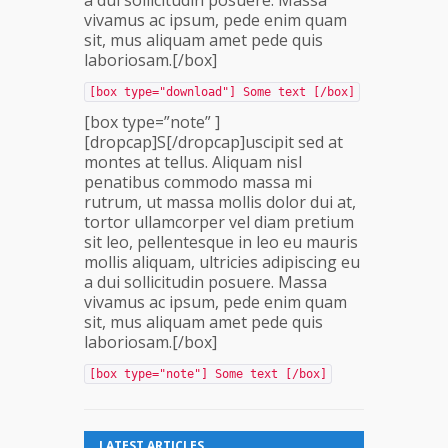
a dui sollicitudin posuere. Massa
vivamus ac ipsum, pede enim quam
sit, mus aliquam amet pede quis
laboriosam.[/box]
[box type="download"] Some text [/box]
[box type=”note” ]
[dropcap]S[/dropcap]uscipit sed at
montes at tellus. Aliquam nisl
penatibus commodo massa mi
rutrum, ut massa mollis dolor dui at,
tortor ullamcorper vel diam pretium
sit leo, pellentesque in leo eu mauris
mollis aliquam, ultricies adipiscing eu
a dui sollicitudin posuere. Massa
vivamus ac ipsum, pede enim quam
sit, mus aliquam amet pede quis
laboriosam.[/box]
[box type="note"] Some text [/box]
LATEST ARTICLES